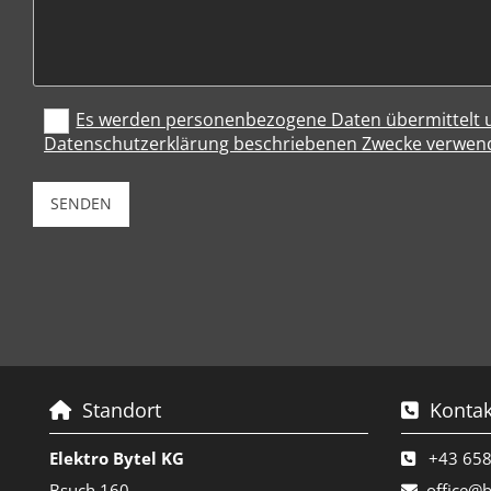
Es werden personenbezogene Daten übermittelt un
Datenschutzerklärung beschriebenen Zwecke verwend
Standort
Kontak


Elektro Bytel KG
+43 658

Bsuch 160
office@b
