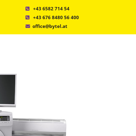
+43 6582 714 54

+43 676 8480 56 400

office@bytel.at
