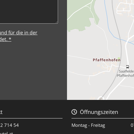
d für die in der
et. *
t
Öffnungszeiten

2 714 54
Montag - Freitag
0
ytel.at